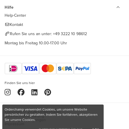
Hilfe
Help-Center
Kontakt
Rufen Sie uns an unter:
+49 3222 10 98612
Montag bis Freitag 10.00-17.00 Uhr
Finden Sie uns hier
Orderchamp verwendet Cookies, um unsere Website
Copyright © 2026 Orderchamp
persönlicher zu gestalten. Indem Sie fortfahren, akzeptieren
Datenschutzerklärung
Nutzungsbedingungen
Sie unsere Cookies.
Impressum