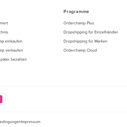
Programme
niert
Orderchamp Plus
chnis
Dropshipping für Einzelhändler
mp einkaufen
Dropshipping für Marken
mp verkaufen
Orderchamp Cloud
 später bezahlen
edingungen
Impressum