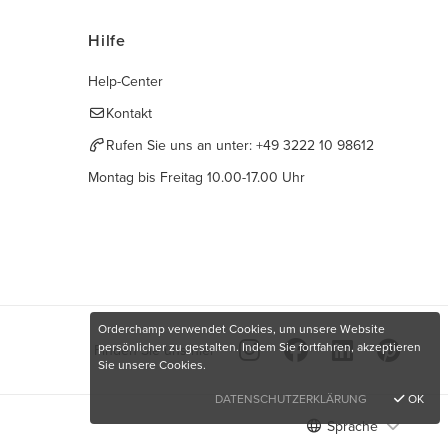
Hilfe
Help-Center
Kontakt
Rufen Sie uns an unter:
+49 3222 10 98612
Montag bis Freitag 10.00-17.00 Uhr
Orderchamp verwendet Cookies, um unsere Website
persönlicher zu gestalten. Indem Sie fortfahren, akzeptieren
Finden Sie uns hier
Sie unsere Cookies.
DATENSCHUTZERKLÄRUNG
OK
Sprache