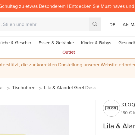
Schultag zu etwas Besonderem | Entdecken Sie Must-haves und 
Als M
DE
üche & Geschirr
Essen & Getränke
Kinder & Babys
Gesundh
Outlet
terstützt, die zur korrekten Darstellung unserer Website erforder
gel
Tischuhren
Lila & Alandel Geel Desk
KLO
180 € 
Lila & Al