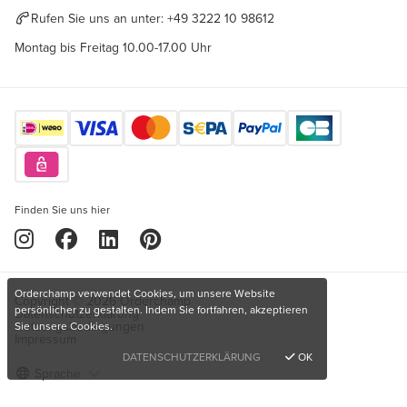
Rufen Sie uns an unter:
+49 3222 10 98612
Montag bis Freitag 10.00-17.00 Uhr
Finden Sie uns hier
Orderchamp verwendet Cookies, um unsere Website
Copyright © 2026 Orderchamp
persönlicher zu gestalten. Indem Sie fortfahren, akzeptieren
Datenschutzerklärung
Nutzungsbedingungen
Sie unsere Cookies.
Impressum
DATENSCHUTZERKLÄRUNG
OK
Sprache