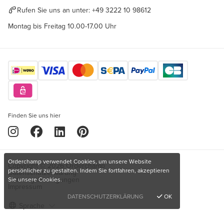
Rufen Sie uns an unter:
+49 3222 10 98612
Montag bis Freitag 10.00-17.00 Uhr
Finden Sie uns hier
Orderchamp verwendet Cookies, um unsere Website
Copyright © 2026 Orderchamp
persönlicher zu gestalten. Indem Sie fortfahren, akzeptieren
Datenschutzerklärung
Nutzungsbedingungen
Sie unsere Cookies.
Impressum
DATENSCHUTZERKLÄRUNG
OK
Sprache