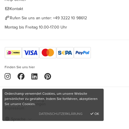
Kontakt
Rufen Sie uns an unter:
+49 3222 10 98612
Montag bis Freitag 10.00-17.00 Uhr
Finden Sie uns hier
Orderchamp verwendet Cookies, um unsere Website
Copyright © 2026 Orderchamp
persönlicher zu gestalten. Indem Sie fortfahren, akzeptieren
Datenschutzerklärung
Nutzungsbedingungen
Sie unsere Cookies.
Impressum
DATENSCHUTZERKLÄRUNG
OK
Sprache