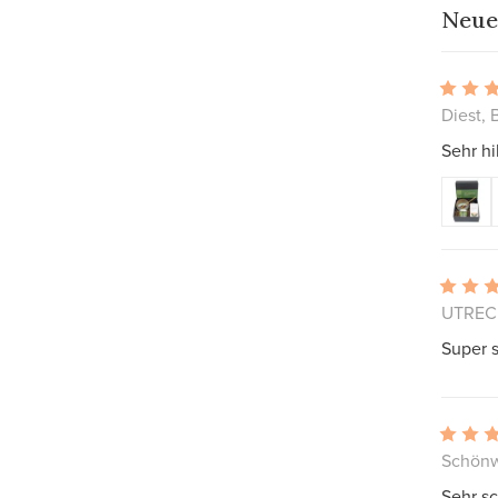
Neue
Diest, 
Sehr hi
UTRECH
Super 
Schönw
Sehr s