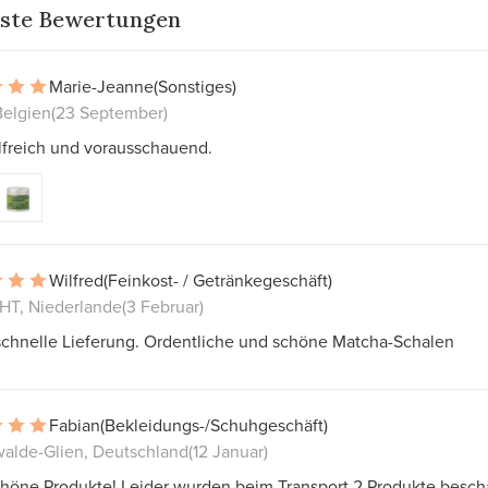
ste Bewertungen
Marie-Jeanne
(Sonstiges)
Belgien
(23 September)
lfreich und vorausschauend.
Wilfred
(Feinkost- / Getränkegeschäft)
T, Niederlande
(3 Februar)
schnelle Lieferung. Ordentliche und schöne Matcha-Schalen
Fabian
(Bekleidungs-/Schuhgeschäft)
alde-Glien, Deutschland
(12 Januar)
chöne Produkte! Leider wurden beim Transport 2 Produkte besch