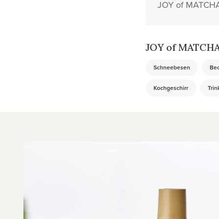
JOY of MATCHA h
JOY of MATCHA 
Schneebesen
Be
Kochgeschirr
Trin