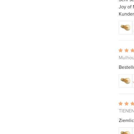
Joy of 
Kunden
Mulhou
Bestell
TIENEN
Ziemli