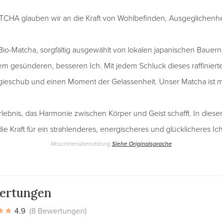
TCHA glauben wir an die Kraft von Wohlbefinden, Ausgeglichenhe
io-Matcha, sorgfältig ausgewählt von lokalen japanischen Bauernh
em gesünderen, besseren Ich. Mit jedem Schluck dieses raffinier
rgieschub und einen Moment der Gelassenheit. Unser Matcha ist me
Erlebnis, das Harmonie zwischen Körper und Geist schafft. In dies
die Kraft für ein strahlenderes, energischeres und glücklicheres Ich
Maschinenübersetzung
Siehe Originalsprache
ertungen
4.9
(8 Bewertungen)