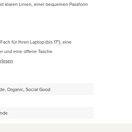
mit klaren Linien, einer bequemen Passform
ch für Ihren Laptop (bis 17"), eine
er und eine offene Tasche.
rlesen
e, Organic, Social Good
ande