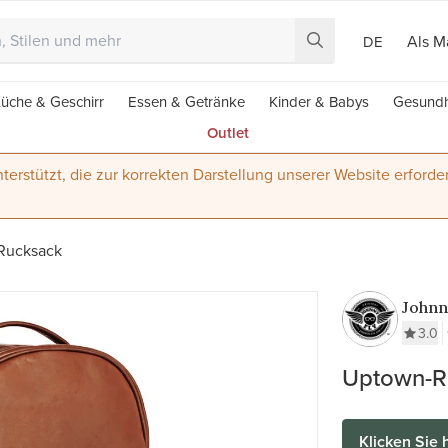
Als M
DE
üche & Geschirr
Essen & Getränke
Kinder & Babys
Gesundh
Outlet
terstützt, die zur korrekten Darstellung unserer Website erforder
Rucksack
Johnn
3.0
Uptown-R
Klicken Sie 