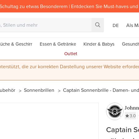
Schultag zu etwas Besonderem | Entdecken Sie Must-haves und 
Als M
DE
üche & Geschirr
Essen & Getränke
Kinder & Babys
Gesundh
Outlet
terstützt, die zur korrekten Darstellung unserer Website erforder
nzubehör
Sonnenbrillen
Captain Sonnenbrille - Damen- und 
Johnn
3.0
Captain S