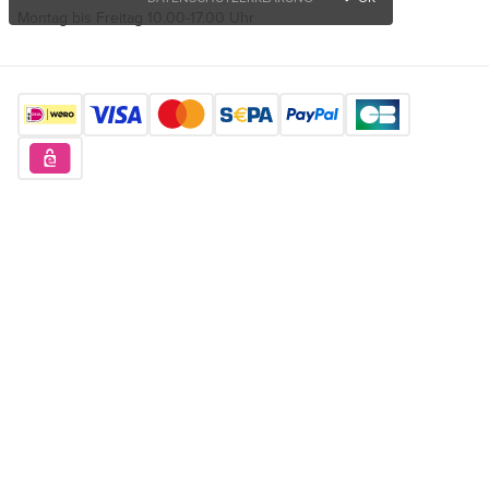
Montag bis Freitag 10.00-17.00 Uhr
Finden Sie uns hier
Möchten Sie einzigartige Produkte kaufen?
Kostenlos anmelden
Copyright © 2026 Orderchamp
Datenschutzerklärung
Nutzungsbedingungen
Impressum
Sprache