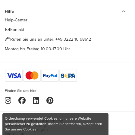
Hilfe
Help-Center
Kontakt
Rufen Sie uns an unter:
+49 3222 10 98612
Montag bis Freitag 10.00-17.00 Uhr
Finden Sie uns hier
Orderchamp verwendet Cookies, um unsere Website
Copyright © 2026 Orderchamp
persönlicher zu gestalten. Indem Sie fortfahren, akzeptieren
Datenschutzerklärung
Nutzungsbedingungen
Sie unsere Cookies.
Impressum