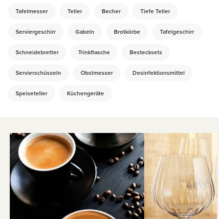
Tafelmesser
Teller
Becher
Tiefe Teller
Serviergeschirr
Gabeln
Brotkörbe
Tafelgeschirr
Schneidebretter
Trinkflasche
Bestecksets
Servierschüsseln
Obstmesser
Desinfektionsmittel
Speiseteller
Küchengeräte