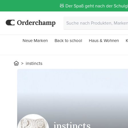
🧸 Der Spaß geht nach der Schulgl
Neue Marken
Back to school
Haus & Wohnen
K
instincts
instincts