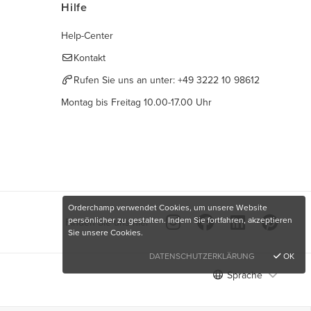
Hilfe
Help-Center
Kontakt
Rufen Sie uns an unter:
+49 3222 10 98612
Montag bis Freitag 10.00-17.00 Uhr
Orderchamp verwendet Cookies, um unsere Website
persönlicher zu gestalten. Indem Sie fortfahren, akzeptieren
Finden Sie uns hier
Sie unsere Cookies.
DATENSCHUTZERKLÄRUNG
OK
Sprache