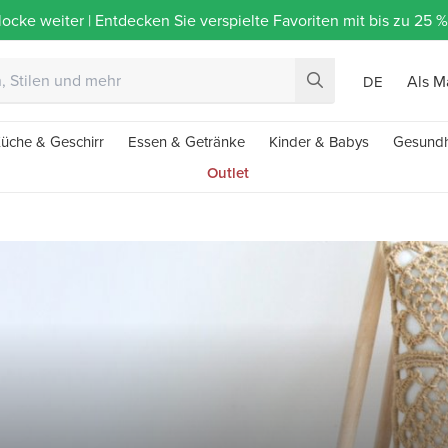
ocke weiter | Entdecken Sie verspielte Favoriten mit bis zu 25
Als M
DE
üche & Geschirr
Essen & Getränke
Kinder & Babys
Gesundh
Outlet