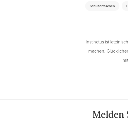
Schultertaschen
Instinctus ist lateini
machen. Glücklicher
mi
Melden S