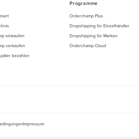
Programme
niert
Orderchamp Plus
chnis
Dropshipping für Einzelhändler
mp einkaufen
Dropshipping für Marken
mp verkaufen
Orderchamp Cloud
 später bezahlen
edingungen
Impressum