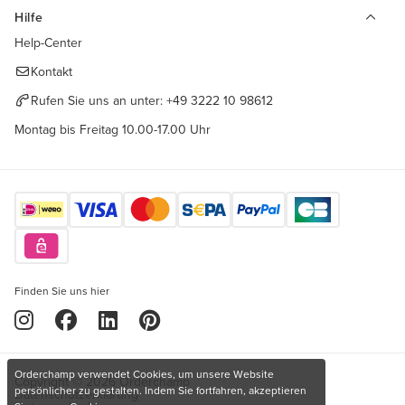
Hilfe
Help-Center
Kontakt
Rufen Sie uns an unter:
+49 3222 10 98612
Montag bis Freitag 10.00-17.00 Uhr
Finden Sie uns hier
Orderchamp verwendet Cookies, um unsere Website
Copyright © 2026 Orderchamp
persönlicher zu gestalten. Indem Sie fortfahren, akzeptieren
Datenschutzerklärung