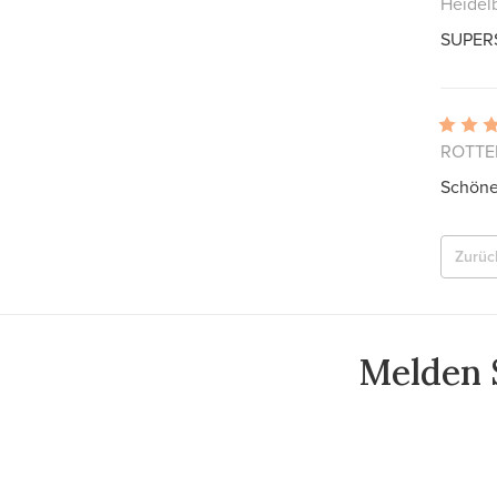
Heidel
SUPER
ROTTER
Schöne
Zurüc
Melden S