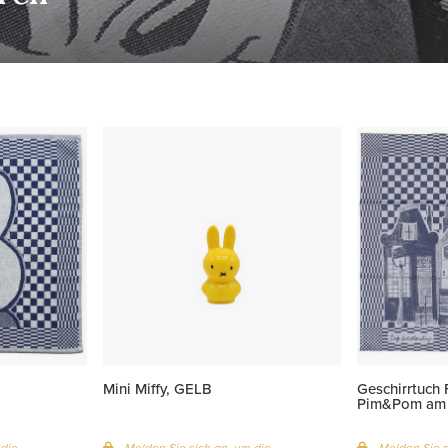
Mini Miffy, GELB
Geschirrtuch 
Pim&Pom am 
 die
Melden Sie sich an, um die
Melden Sie s