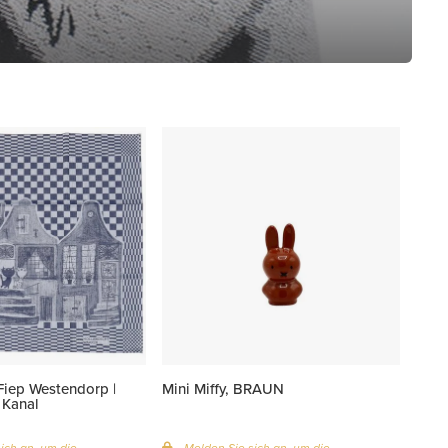
Fiep Westendorp |
Mini Miffy, BRAUN
Kanal
ich an, um die
Melden Sie sich an, um die