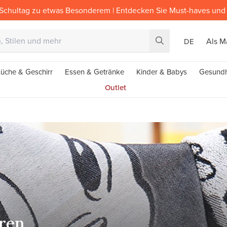
Schultag zu etwas Besonderem | Entdecken Sie Must-haves und 
Als M
DE
üche & Geschirr
Essen & Getränke
Kinder & Babys
Gesundh
Outlet
ren