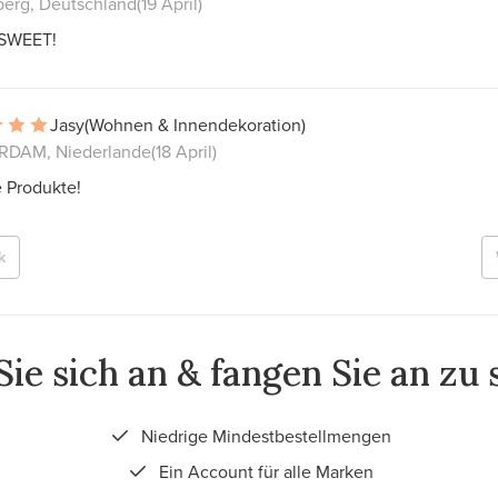
berg, Deutschland
(19 April)
SWEET!
Jasy
(Wohnen & Innendekoration)
DAM, Niederlande
(18 April)
 Produkte!
k
ie sich an & fangen Sie an zu
Niedrige Mindestbestellmengen
Ein Account für alle Marken