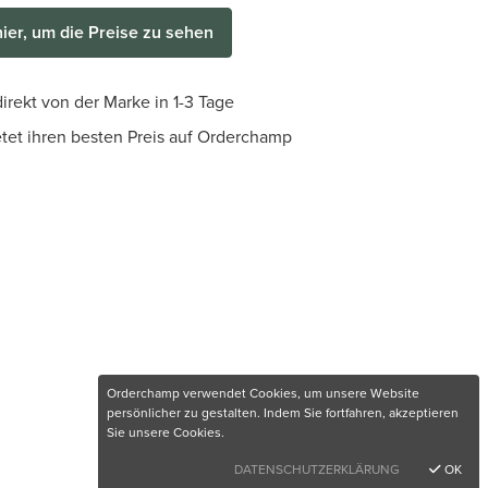
hier, um die Preise zu sehen
irekt von der Marke in 1-3 Tage
etet ihren besten Preis auf Orderchamp
Orderchamp verwendet Cookies, um unsere Website
persönlicher zu gestalten. Indem Sie fortfahren, akzeptieren
Sie unsere Cookies.
DATENSCHUTZERKLÄRUNG
OK