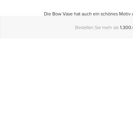
Die Bow Vase hat auch ein schönes Motiv a
Spitze verschlossen wird, können Sie die 
Bestellen Sie mehr als
1.300.
Sie die Vase schließen, desto kleiner wird 
Produktspezifikationen
Material
Poly
Farbe
Blau
Values
Dutc
Standort der Marke
Nie
Hendrik'