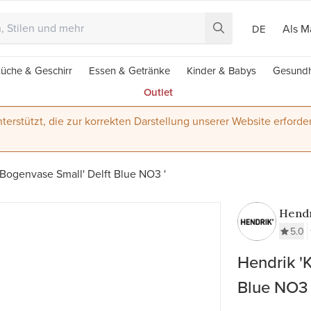
Als M
DE
üche & Geschirr
Essen & Getränke
Kinder & Babys
Gesundh
Outlet
terstützt, die zur korrekten Darstellung unserer Website erforder
 Bogenvase Small' Delft Blue NO3 '
Hendr
5.0
Hendrik '
Blue NO3 