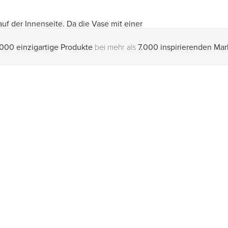
uf der Innenseite. Da die Vase mit einer
Größe der Öffnung selbst bestimmen. Je fester
000 einzigartige Produkte
bei mehr als
7.000 inspirierenden Ma
die Öf…
Weiterlesen
ester, Porzellan
, Gelb, Grün
h Design, Social Good
derlande