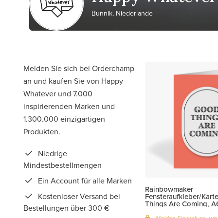
Bunnik, Niederlande
Melden Sie sich bei Orderchamp
an und kaufen Sie von Happy
Whatever und 7.000
inspirierenden Marken und
1.300.000 einzigartigen
Produkten.
Niedrige
Mindestbestellmengen
Ein Account für alle Marken
Rainbowmaker
Kostenloser Versand bei
Fensteraufkleber/Kart
Things Are Coming, A
Bestellungen über 300 €
Melden Sie sich an, um