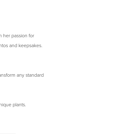
 her passion for
entos and keepsakes.
transform any standard
nique plants.