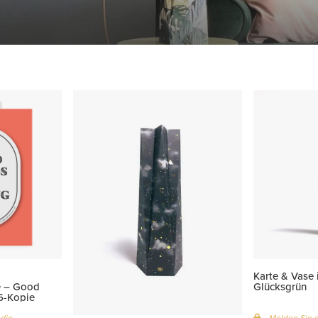
Karte & Vase i
e – Good
Glücksgrün
6-Kopie
 die
Melden Sie s