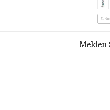
Zurüc
Melden S