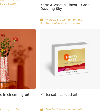
se zu sehen
Karte & Vase in Einem – Groß –
Dazzling Sky
Melden Sie sich an, um die
Großhandelspreise zu sehen
e in einem – groß –
Kartenset - Landschaft
ich an, um die
Melden Sie sich an, um die