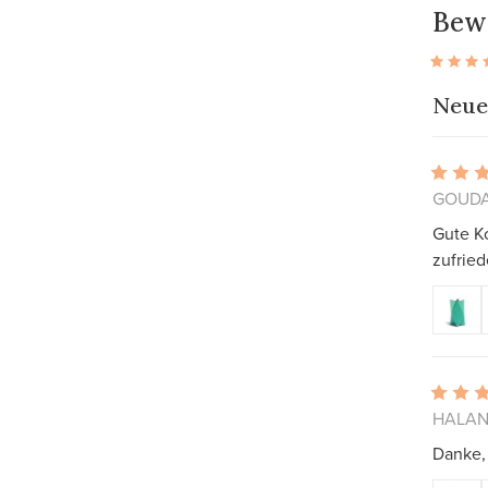
Bew
Neue
GOUDA,
Gute K
zufried
HALAND
Danke,