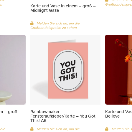
en
Großhandelsprei
Karte und Vase in einem – groß –
Midnight Gaze
Melden Sie sich an, um die
Großhandelspreise zu sehen
em – groß –
Rainbowmaker
Karte und Vas
Fensteraufkleber/Karte – You Got
Believe
This! A6
 die
Melden Sie sich an, um die
Melden Sie s