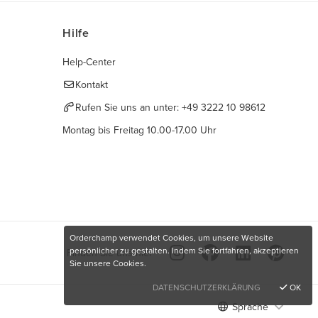
Hilfe
Help-Center
Kontakt
Rufen Sie uns an unter:
+49 3222 10 98612
Montag bis Freitag 10.00-17.00 Uhr
Orderchamp verwendet Cookies, um unsere Website
persönlicher zu gestalten. Indem Sie fortfahren, akzeptieren
Finden Sie uns hier
Sie unsere Cookies.
DATENSCHUTZERKLÄRUNG
OK
Sprache