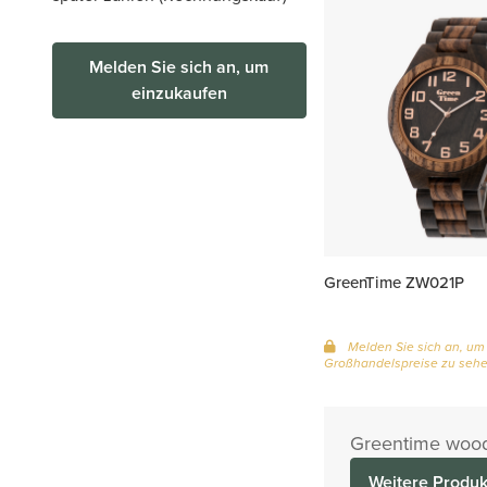
Melden Sie sich an, um
einzukaufen
GreenTime ZW021P
Melden Sie sich an, um
Großhandelspreise zu seh
Greentime woode
Weitere Produk