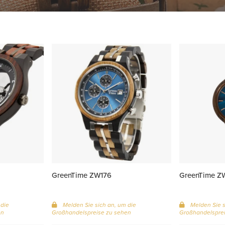
GreenTime ZW176
GreenTime Z
 die
Melden Sie sich an, um die
Melden Sie s
en
Großhandelspreise zu sehen
Großhandelsprei