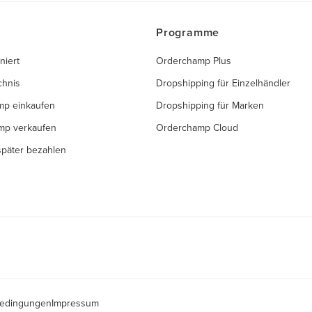
Programme
niert
Orderchamp Plus
chnis
Dropshipping für Einzelhändler
mp einkaufen
Dropshipping für Marken
mp verkaufen
Orderchamp Cloud
 später bezahlen
edingungen
Impressum