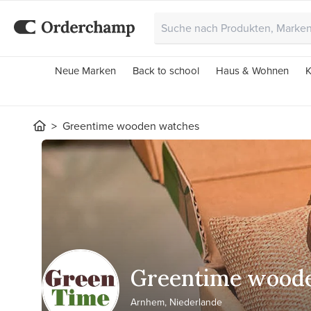
Neue Marken
Back to school
Haus & Wohnen
K
Greentime wooden watches
Greentime wood
Arnhem, Niederlande