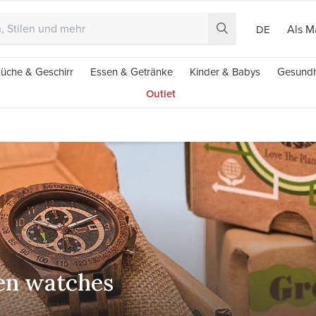
Als M
DE
üche & Geschirr
Essen & Getränke
Kinder & Babys
Gesundh
Outlet
en watches