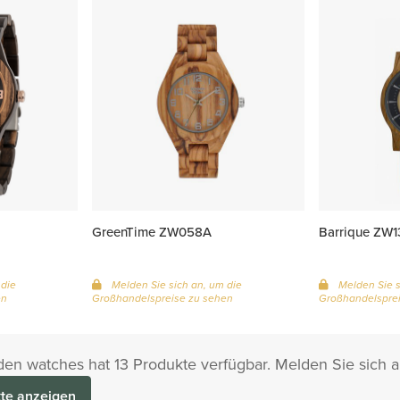
GreenTime ZW058A
Barrique ZW1
 die
Melden Sie sich an, um die
Melden Sie s
en
Großhandelspreise zu sehen
Großhandelsprei
n watches hat 13 Produkte verfügbar. Melden Sie sich 
te anzeigen