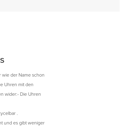
s
ber wie der Name schon
die Uhren mit den
en wider:- Die Uhren
ycelbar .
ht und es gibt weniger