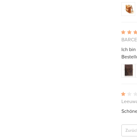
BARCE
Ich bin
Bestell
Leeuwa
Schönes
Zurüc