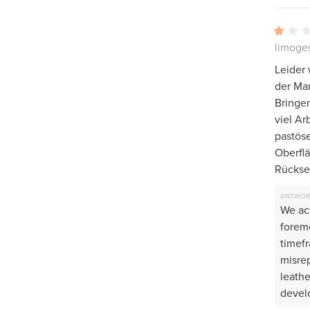
limoges
Leider 
der Mar
Bringen
viel Ar
pastös
Oberflä
Rückse
ANTWOR
We act
forem
timef
misre
leathe
develo