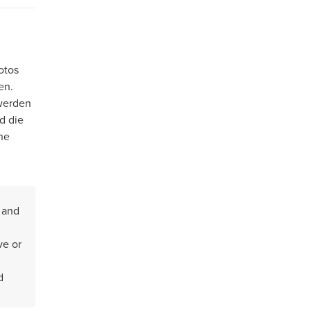
otos
en.
 werden
d die
ne
t and
ve or
d