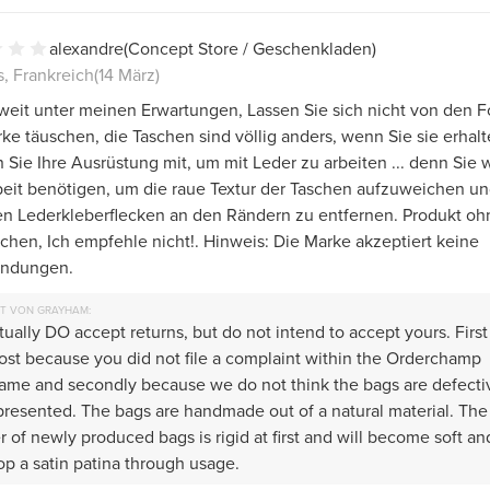
alexandre
(Concept Store / Geschenkladen)
, Frankreich
(14 März)
weit unter meinen Erwartungen, Lassen Sie sich nicht von den F
ke täuschen, die Taschen sind völlig anders, wenn Sie sie erhalt
 Sie Ihre Ausrüstung mit, um mit Leder zu arbeiten ... denn Sie
beit benötigen, um die raue Textur der Taschen aufzuweichen un
en Lederkleberflecken an den Rändern zu entfernen. Produkt oh
chen, Ich empfehle nicht!. Hinweis: Die Marke akzeptiert keine
ndungen.
T VON GRAYHAM:
ually DO accept returns, but do not intend to accept yours. Firs
ost because you did not file a complaint within the Orderchamp
rame and secondly because we do not think the bags are defecti
presented. The bags are handmade out of a natural material. The
r of newly produced bags is rigid at first and will become soft an
p a satin patina through usage.