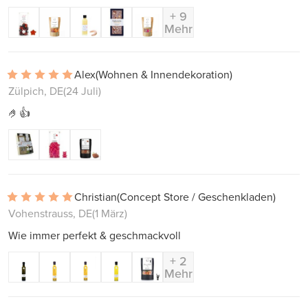
+ 9
Mehr
Alex
(Wohnen & Innendekoration)
Zülpich, DE
(24 Juli)
🤌👍
Christian
(Concept Store / Geschenkladen)
Vohenstrauss, DE
(1 März)
Wie immer perfekt & geschmackvoll
+ 2
Mehr