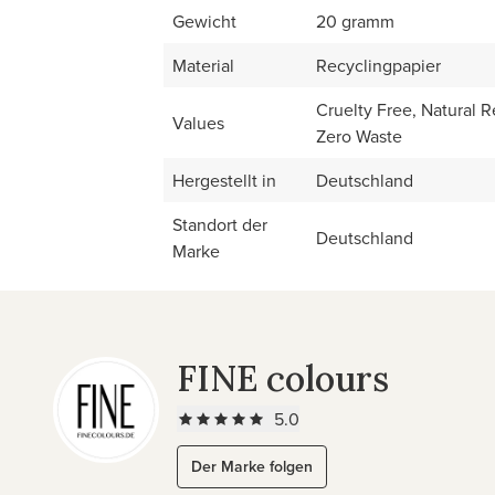
Gewicht
20 gramm
Material
Recyclingpapier
Cruelty Free, Natural 
Values
Zero Waste
Hergestellt in
Deutschland
Standort der
Deutschland
Marke
FINE colours
5.0
Der Marke folgen