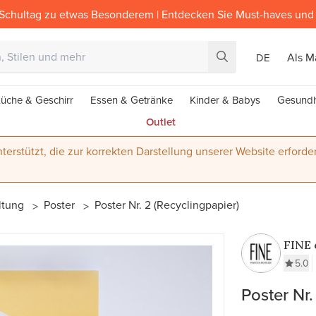
Schultag zu etwas Besonderem | Entdecken Sie Must-haves und 
Als M
DE
üche & Geschirr
Essen & Getränke
Kinder & Babys
Gesundh
Outlet
terstützt, die zur korrekten Darstellung unserer Website erforder
ltung
Poster
Poster Nr. 2 (Recyclingpapier)
FINE 
5.0
Poster Nr.