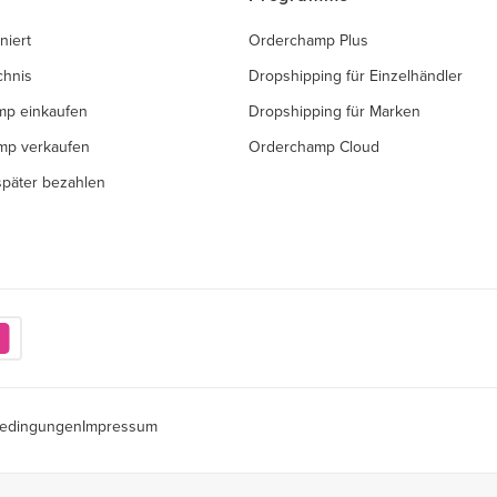
niert
Orderchamp Plus
chnis
Dropshipping für Einzelhändler
mp einkaufen
Dropshipping für Marken
mp verkaufen
Orderchamp Cloud
 später bezahlen
edingungen
Impressum