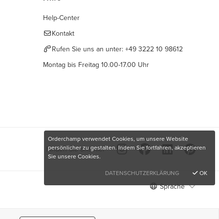
Help-Center
Kontakt
Rufen Sie uns an unter:
+49 3222 10 98612
Montag bis Freitag 10.00-17.00 Uhr
Orderchamp verwendet Cookies, um unsere Website
persönlicher zu gestalten. Indem Sie fortfahren, akzeptieren
Finden Sie uns hier
Sie unsere Cookies.
DATENSCHUTZERKLÄRUNG
OK
Sprache