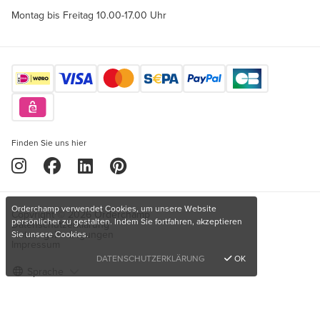
Montag bis Freitag 10.00-17.00 Uhr
Finden Sie uns hier
Orderchamp verwendet Cookies, um unsere Website
Copyright © 2026 Orderchamp
persönlicher zu gestalten. Indem Sie fortfahren, akzeptieren
Datenschutzerklärung
Nutzungsbedingungen
Sie unsere Cookies.
Impressum
DATENSCHUTZERKLÄRUNG
OK
Sprache