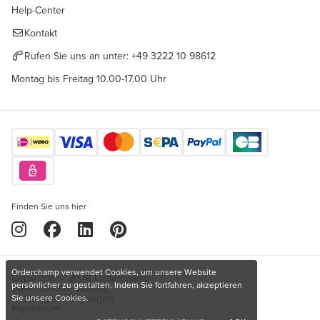
Help-Center
Kontakt
Rufen Sie uns an unter:
+49 3222 10 98612
Montag bis Freitag 10.00-17.00 Uhr
Finden Sie uns hier
Orderchamp verwendet Cookies, um unsere Website
Copyright © 2026 Orderchamp
persönlicher zu gestalten. Indem Sie fortfahren, akzeptieren
Datenschutzerklärung
Nutzungsbedingungen
Sie unsere Cookies.
Impressum