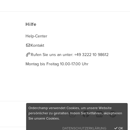
Hilfe
Help-Center
Kontakt
Rufen Sie uns an unter:
+49 3222 10 98612
Montag bis Freitag 10.00-17.00 Uhr
Orderchamp verwendet Cookies, um unsere Website
persönlicher zu gestalten. Indem Sie fortfahren, akzeptieren
Finden Sie uns hier
Sie unsere Cookies.
DATENSCHUTZERKLÄRUNG
OK