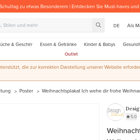
Schultag zu etwas Besonderem | Entdecken Sie Must-haves und 
Als M
DE
üche & Geschirr
Essen & Getränke
Kinder & Babys
Gesundh
Outlet
terstützt, die zur korrekten Darstellung unserer Website erforder
ltung
Poster
Weihnachtsplakat Ich wehe dir frohe Weihna
Desig
5.0
Weihnacht