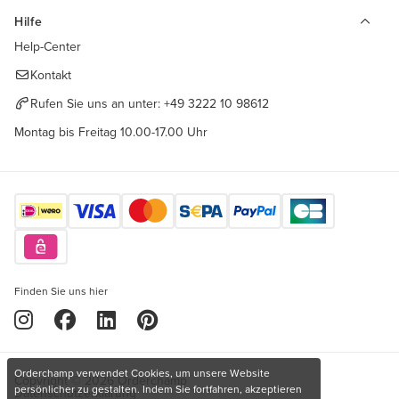
Hilfe
Help-Center
Kontakt
Rufen Sie uns an unter:
+49 3222 10 98612
Montag bis Freitag 10.00-17.00 Uhr
Finden Sie uns hier
Orderchamp verwendet Cookies, um unsere Website
Copyright © 2026 Orderchamp
persönlicher zu gestalten. Indem Sie fortfahren, akzeptieren
Datenschutzerklärung