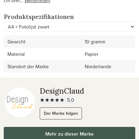
cm brei…
Weiterlesen
Produktspezifikationen
Gewicht
10 gramm
Material
Papier
Standort der Marke
Niederlande
DesignClaud
5.0
Der Marke folgen
Mehr zu dieser Marke