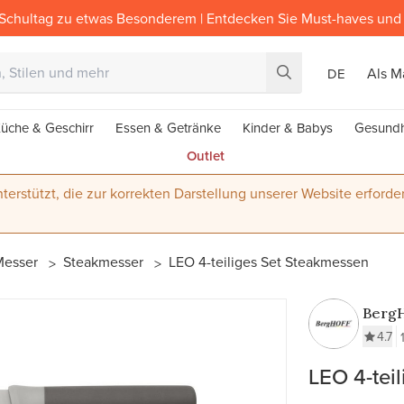
Schultag zu etwas Besonderem | Entdecken Sie Must-haves und 
Als M
DE
üche & Geschirr
Essen & Getränke
Kinder & Babys
Gesundh
Outlet
terstützt, die zur korrekten Darstellung unserer Website erforder
Messer
Steakmesser
LEO 4-teiliges Set Steakmessen
Berg
4.7
LEO 4-tei