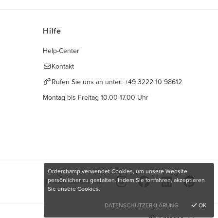
Hilfe
Help-Center
Kontakt
Rufen Sie uns an unter:
+49 3222 10 98612
Montag bis Freitag 10.00-17.00 Uhr
Orderchamp verwendet Cookies, um unsere Website
persönlicher zu gestalten. Indem Sie fortfahren, akzeptieren
Finden Sie uns hier
Sie unsere Cookies.
DATENSCHUTZERKLÄRUNG
OK