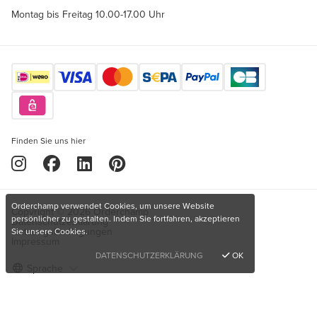
Montag bis Freitag 10.00-17.00 Uhr
Finden Sie uns hier
Orderchamp verwendet Cookies, um unsere Website
Copyright © 2026 Orderchamp
persönlicher zu gestalten. Indem Sie fortfahren, akzeptieren
Datenschutzerklärung
Nutzungsbedingungen
Sie unsere Cookies.
Impressum
DATENSCHUTZERKLÄRUNG
OK
Sprache