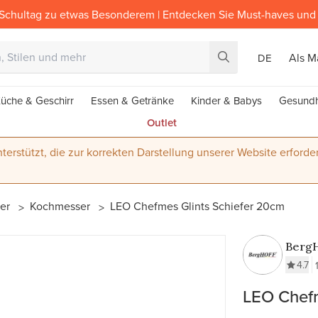
Schultag zu etwas Besonderem | Entdecken Sie Must-haves und 
Als M
DE
üche & Geschirr
Essen & Getränke
Kinder & Babys
Gesundh
Outlet
terstützt, die zur korrekten Darstellung unserer Website erforder
er
Kochmesser
LEO Chefmes Glints Schiefer 20cm
Berg
4.7
LEO Chefm