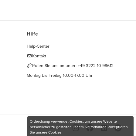
Hilfe
Help-Center
Kontakt
Rufen Sie uns an unter:
+49 3222 10 98612
Montag bis Freitag 10.00-17.00 Uhr
Orderchamp verwendet Cookies, um unsere Website
persönlicher zu gestalten. Indem Sie fortfahren, akzeptieren
Finden Sie uns hier
Sie unsere Cookies.