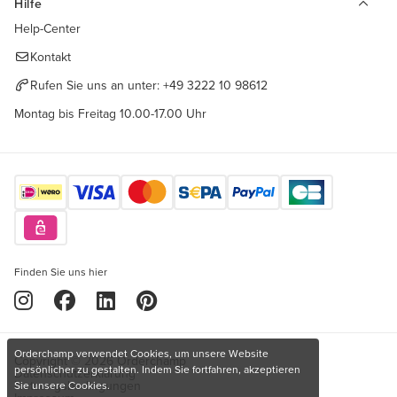
Hilfe
Help-Center
Kontakt
Rufen Sie uns an unter:
+49 3222 10 98612
Montag bis Freitag 10.00-17.00 Uhr
Finden Sie uns hier
Orderchamp verwendet Cookies, um unsere Website
Copyright © 2026 Orderchamp
persönlicher zu gestalten. Indem Sie fortfahren, akzeptieren
Datenschutzerklärung
Nutzungsbedingungen
Sie unsere Cookies.