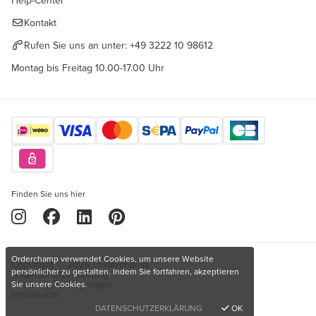
Help-Center
Kontakt
Rufen Sie uns an unter:
+49 3222 10 98612
Montag bis Freitag 10.00-17.00 Uhr
Finden Sie uns hier
Orderchamp verwendet Cookies, um unsere Website
Copyright © 2026 Orderchamp
persönlicher zu gestalten. Indem Sie fortfahren, akzeptieren
Datenschutzerklärung
Nutzungsbedingungen
Sie unsere Cookies.
Impressum
DATENSCHUTZERKLÄRUNG
OK