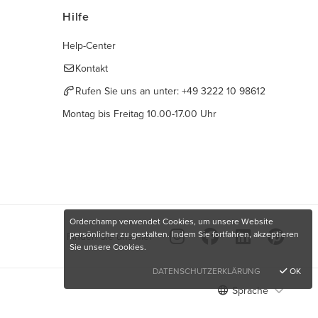
Hilfe
Help-Center
Kontakt
Rufen Sie uns an unter:
+49 3222 10 98612
Montag bis Freitag 10.00-17.00 Uhr
Orderchamp verwendet Cookies, um unsere Website
persönlicher zu gestalten. Indem Sie fortfahren, akzeptieren
Finden Sie uns hier
Sie unsere Cookies.
DATENSCHUTZERKLÄRUNG
OK
Sprache