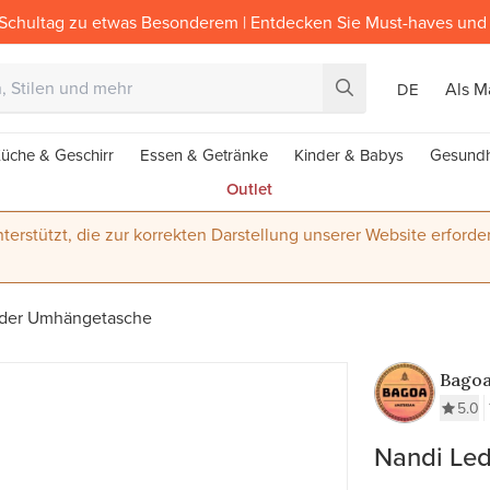
Schultag zu etwas Besonderem | Entdecken Sie Must-haves und 
Als M
DE
üche & Geschirr
Essen & Getränke
Kinder & Babys
Gesundh
Outlet
terstützt, die zur korrekten Darstellung unserer Website erforder
eder Umhängetasche
Bago
5.0
Nandi Le