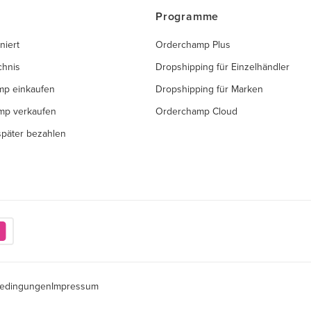
Programme
niert
Orderchamp Plus
chnis
Dropshipping für Einzelhändler
mp einkaufen
Dropshipping für Marken
mp verkaufen
Orderchamp Cloud
 später bezahlen
edingungen
Impressum