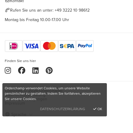
Kontakt
Rufen Sie uns an unter:
+49 3222 10 98612
Montag bis Freitag 10.00-17.00 Uhr
Finden Sie uns hier
Orderchamp verwendet Cookies, um unsere Website
Copyright © 2026 Orderchamp
persönlicher zu gestalten. Indem Sie fortfahren, akzeptieren
Datenschutzerklärung
Nutzungsbedingungen
Sie unsere Cookies.
Impressum
DATENSCHUTZERKLÄRUNG
OK
Sprache