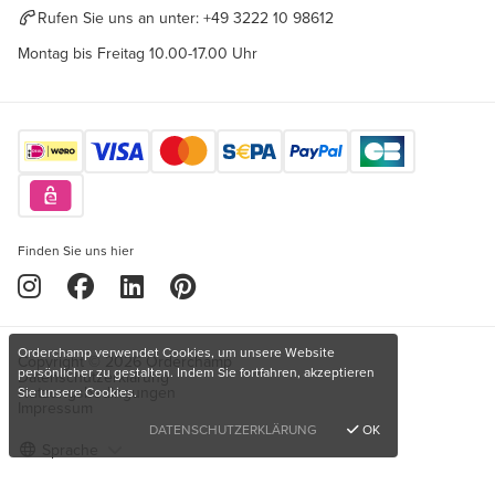
Rufen Sie uns an unter:
+49 3222 10 98612
Montag bis Freitag 10.00-17.00 Uhr
Finden Sie uns hier
Orderchamp verwendet Cookies, um unsere Website
Copyright © 2026 Orderchamp
persönlicher zu gestalten. Indem Sie fortfahren, akzeptieren
Datenschutzerklärung
Nutzungsbedingungen
Sie unsere Cookies.
Impressum
DATENSCHUTZERKLÄRUNG
OK
Sprache