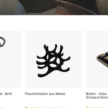
 - Britt
Flaschenhalter aus Metall
Butter - Käse 
Schwarz/Gol
 die
Melden Sie sich an, um die
Melden Sie s