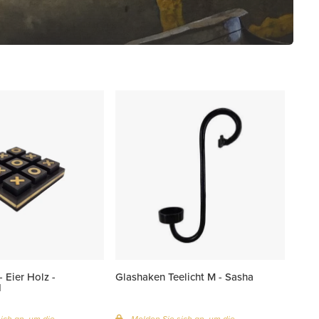
- Eier Holz -
Glashaken Teelicht M - Sasha
d
ich an, um die
Melden Sie sich an, um die