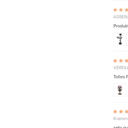
ASSEN,
Produkt
VERDUN
Tolles 
Kranen
sehr gu