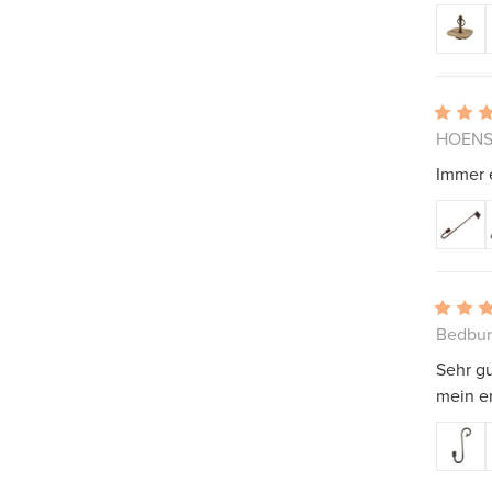
HOENS
Immer e
Bedbur
Sehr gu
mein er