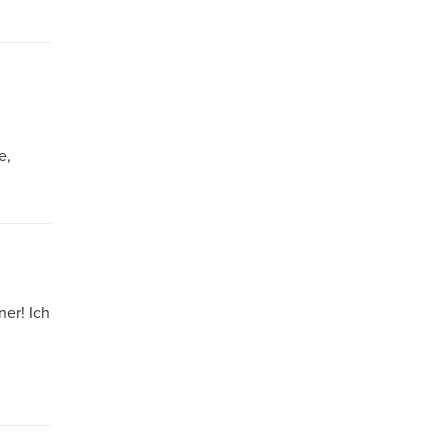
e,
ner! Ich