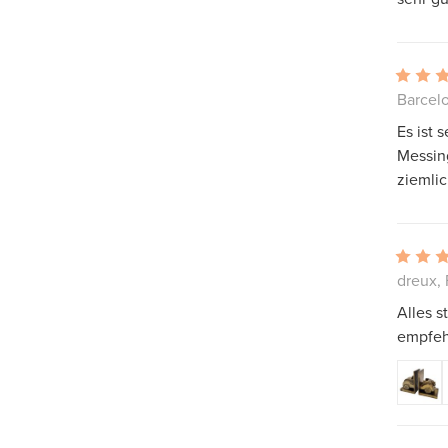
Barcel
Es ist
Messing
ziemlic
dreux, 
Alles s
empfeh