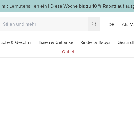
 mit Lernutensilien ein | Diese Woche bis zu 10 % Rabatt auf a
Als M
DE
üche & Geschirr
Essen & Getränke
Kinder & Babys
Gesundh
Outlet