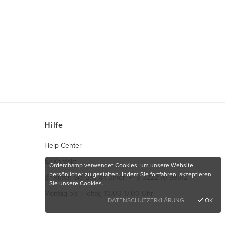
Hilfe
Help-Center
Kontakt
Orderchamp verwendet Cookies, um unsere Website
persönlicher zu gestalten. Indem Sie fortfahren, akzeptieren
Rufen Sie uns an unter:
+49 3222 10 98612
Sie unsere Cookies.
Montag bis Freitag 10.00-17.00 Uhr
DATENSCHUTZERKLÄRUNG
OK