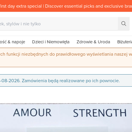
irst day extra special | Discover essential picks and exclusive br
ość & napoje
Dzieci i Niemowlęta
Zdrowie & Uroda
Biżuteri
ych funkcji niezbędnych do prawidłowego wyświetlania naszej w
16-08-2026. Zamówienia będą realizowane po ich powrocie.