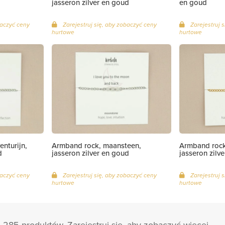
jasseron zilver en goud
en goud
baczyć ceny
Zarejestruj się, aby zobaczyć ceny
Zarejestruj 
hurtowe
hurtowe
nturijn,
Armband rock, maansteen,
Armband rock,
d
jasseron zilver en goud
jasseron zilv
baczyć ceny
Zarejestruj się, aby zobaczyć ceny
Zarejestruj 
hurtowe
hurtowe
 285 produktów. Zarejestruj się, aby zobaczyć więcej.