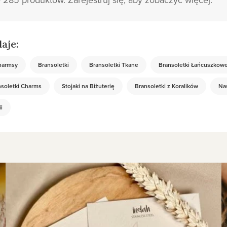
aje:
harmsy
Bransoletki
Bransoletki Tkane
Bransoletki Łańcuszkow
soletki Charms
Stojaki na Biżuterię
Bransoletki z Koralików
Nas
i