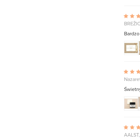
BREŽIC
Bardzo
Nazaret
Świetny
AALST,