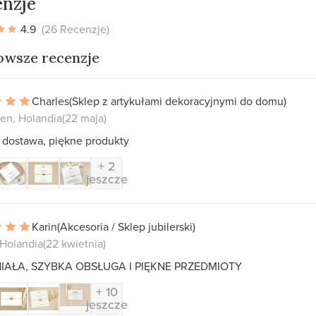
nzje
4.9
(26 Recenzje)
owsze recenzje
Charles
(Sklep z artykułami dekoracyjnymi do domu)
en, Holandia
(22 maja)
 dostawa, piękne produkty
+ 2
jeszcze
Karin
(Akcesoria / Sklep jubilerski)
 Holandia
(22 kwietnia)
IAŁA, SZYBKA OBSŁUGA I PIĘKNE PRZEDMIOTY
+ 10
jeszcze