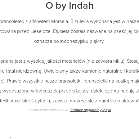
O by Indah
 bransoletek z alfabetem Morse'a. Biżuteria wykonana jest w nasz
towana przez Lieselotte. Etykieta została nazwana na cześć jej córk
oznacza po indonezyjsku piękny.
onana jest z wysokiej jakości materiałów (nie zawiera niklu). Sto
e i stal nierdzewną. Uwielbiamy także kamienie naturalne i korali
ane). Prawie wszystkie nasze bransoletki i bransoletki na kostkę ma
są wyposażone w łańcuszek przedłużający, dzięki czemu nadają si
Jeśli masz jakieś pytania, zawsze możesz się z nami skontaktować
Tłumaczenie maszynowe
Zobacz oryginalny język