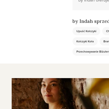
by Indah sprzed
Upuść Kolczyki
C
Kolczyki Koła
Bran
Przechowywanie Biżuteri