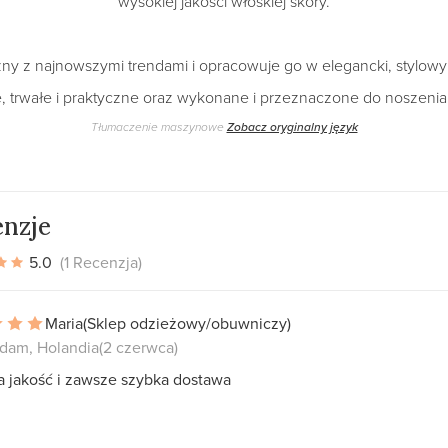
wysokiej jakości włoskiej skóry.
czny z najnowszymi trendami i opracowuje go w elegancki, stylow
, trwałe i praktyczne oraz wykonane i przeznaczone do noszenia
Tłumaczenie maszynowe
Zobacz oryginalny język
nzje
5.0
(1 Recenzja)
Maria
(Sklep odzieżowy/obuwniczy)
dam, Holandia
(2 czerwca)
a jakość i zawsze szybka dostawa