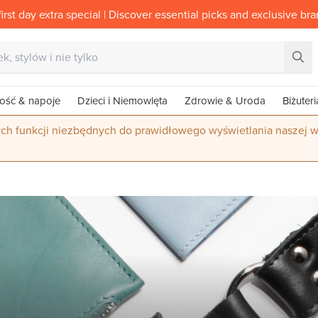
irst day extra special | Discover essential picks and exclusive br
ość & napoje
Dzieci i Niemowlęta
Zdrowie & Uroda
Biżuteri
ych funkcji niezbędnych do prawidłowego wyświetlania naszej w