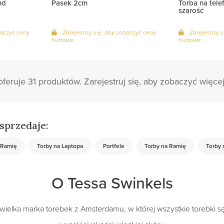
nd
Pasek 2cm
Torba na tele
szarość
baczyć ceny
Zarejestruj się, aby zobaczyć ceny
Zarejestruj 
hurtowe
hurtowe
feruje 31 produktów. Zarejestruj się, aby zobaczyć więcej
sprzedaje:
 Ramię
Torby na Laptopa
Portfele
Torby na Ramię
Torby 
O Tessa Swinkels
ewielka marka torebek z Amsterdamu, w której wszystkie torebki 