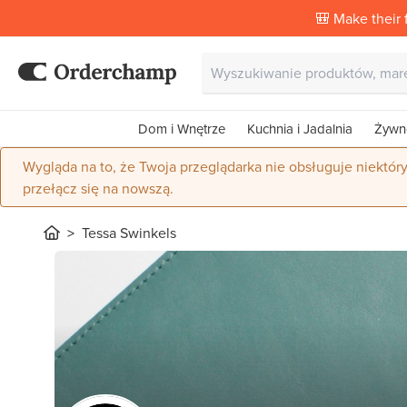
🎒 Make their f
Dom i Wnętrze
Kuchnia i Jadalnia
Żywn
Wygląda na to, że Twoja przeglądarka nie obsługuje niektór
przełącz się na nowszą.
Tessa Swinkels