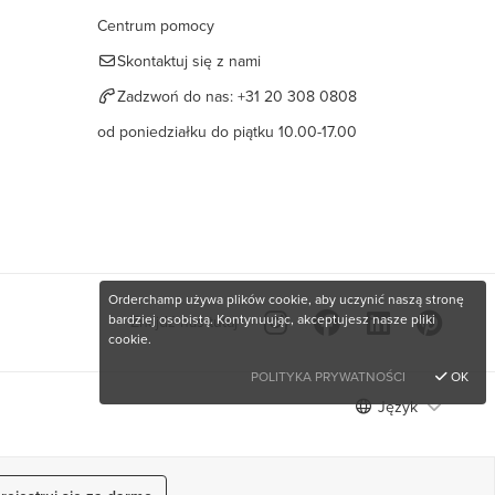
Centrum pomocy
Skontaktuj się z nami
Zadzwoń do nas:
+31 20 308 0808
od poniedziałku do piątku 10.00-17.00
Orderchamp używa plików cookie, aby uczynić naszą stronę
bardziej osobistą. Kontynuując, akceptujesz nasze pliki
Znajdź nas tutaj
cookie.
POLITYKA PRYWATNOŚCI
OK
Język