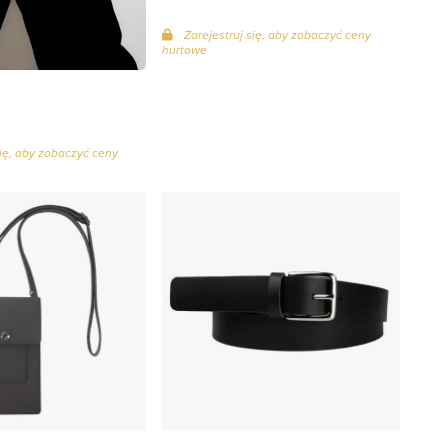
Zarejestruj się, aby zobaczyć ceny
hurtowe
się, aby zobaczyć ceny