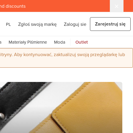
and discounts
Zarejestruj się
Zgłoś swoją markę
Zaloguj sie
PL
a
Materiały Piśmienne
Moda
Outlet
itryny. Aby kontynuować, zaktualizuj swoją przeglądarkę lub