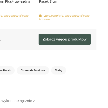
fon Plus+ gwiezdna
Pasek 3 cm
się, aby zobaczyć ceny
Zarejestruj się, aby zobaczyć ceny
hurtowe
.
Zobacz więcej produktów
na Pasek
Akcesoria Modowe
Torby
są wykonane ręcznie z