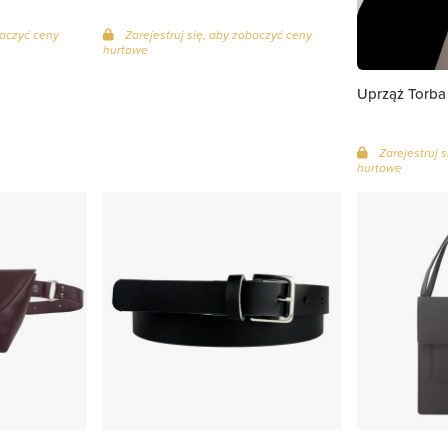
baczyć ceny
Zarejestruj się, aby zobaczyć ceny
hurtowe
Uprząż Torba
Zarejestruj 
hurtowe