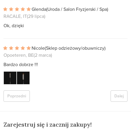
Glenda
(Uroda / Salon Fryzjerski / Spa)
RACALE, IT
(29 lipca)
Ok, dzięki
Nicole
(Sklep odzieżowy/obuwniczy)
Opoeteren, BE
(2 marca)
Bardzo dobrze !!!
Poprzedni
Dalej
Zarejestruj się i zacznij zakupy!