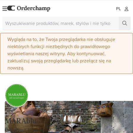
PL
Wygląda na to, że Twoja przeglądarka nie obsługuje
niektórych funkcji niezbędnych do prawidłowego
wyświetlania naszej witryny. Aby kontynuować,
zaktualizuj swoją przeglądarkę lub przełącz się na
nowszą.
MARAblu
Oosterhout, Holandia