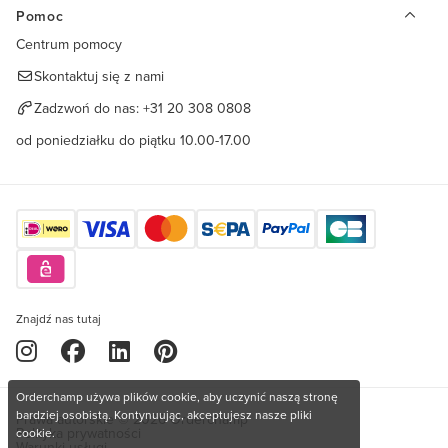
Pomoc
Centrum pomocy
Skontaktuj się z nami
Zadzwoń do nas:
+31 20 308 0808
od poniedziałku do piątku 10.00-17.00
Znajdź nas tutaj
Orderchamp używa plików cookie, aby uczynić naszą stronę
bardziej osobistą. Kontynuując, akceptujesz nasze pliki
Prawa autorskie © 2026 Orderchamp
Polityka prywatności
cookie.
Warunki usługi