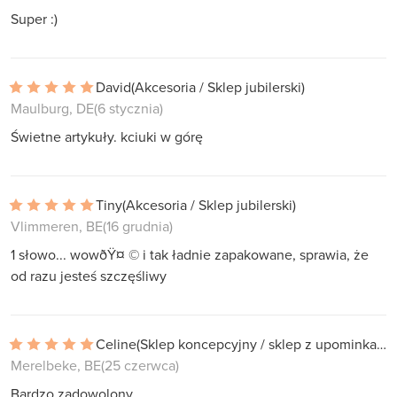
Super :)
David
(Akcesoria / Sklep jubilerski)
Maulburg, DE
(6 stycznia)
Świetne artykuły. kciuki w górę
Tiny
(Akcesoria / Sklep jubilerski)
Vlimmeren, BE
(16 grudnia)
1 słowo... wowðŸ¤ © i tak ładnie zapakowane, sprawia, że
od razu jesteś szczęśliwy
Celine
(Sklep koncepcyjny / sklep z upominkami)
Merelbeke, BE
(25 czerwca)
Bardzo zadowolony.