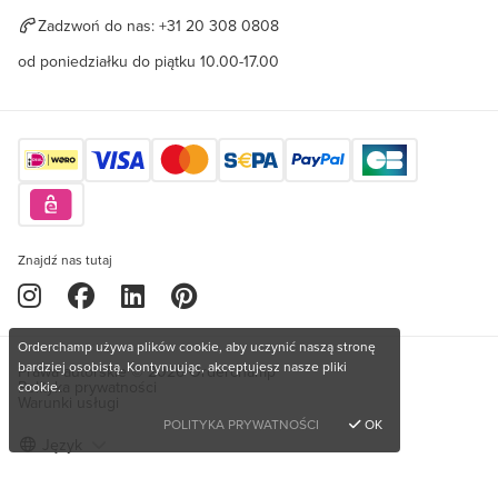
Zadzwoń do nas:
+31 20 308 0808
od poniedziałku do piątku 10.00-17.00
Znajdź nas tutaj
Orderchamp używa plików cookie, aby uczynić naszą stronę
bardziej osobistą. Kontynuując, akceptujesz nasze pliki
Prawa autorskie © 2026 Orderchamp
Polityka prywatności
cookie.
Warunki usługi
POLITYKA PRYWATNOŚCI
OK
Język