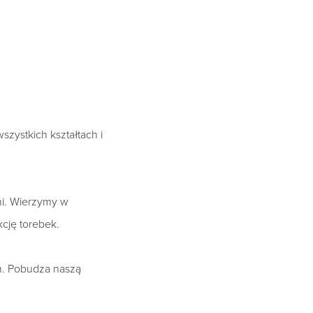
zystkich kształtach i
ni. Wierzymy w
cję torebek.
em. Pobudza naszą