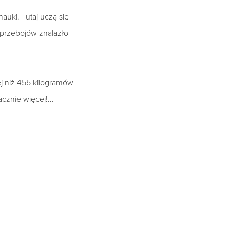
uki. Tutaj uczą się
 przebojów znalazło
j niż 455 kilogramów
cznie więcej!...