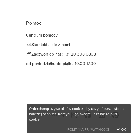
Pomoc
Centrum pomocy
Skontaktuj się z nami
Zadzwoń do nas:
+31 20 308 0808
od poniedziałku do piątku 10.00-17.00
Orderchamp używa plików cookie, aby uczynić naszą stronę
bardziej osobistą. Kontynuując, akceptujesz nasze pliki
Znajdź nas tutaj
cookie.
POLITYKA PRYWATNOŚCI
OK