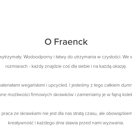
O Fraenck
 wytrzymały. Wodoodporny i łatwy do utrzymania w czystości. We ws
rozmiarach - każdy znajdzie coś dla siebie i na każdą okazję.
ateriałami wegańskimi i upcycled. I jesteśmy z tego całkiem dum
one możliwości firmowych skrawków i zamieniamy je w fajną kolek
 praca ze skrawkami nie jest dla nas stratą czasu, ale obowiązki
kreatywność i każdego dnia stawia przed nami wyzwania.