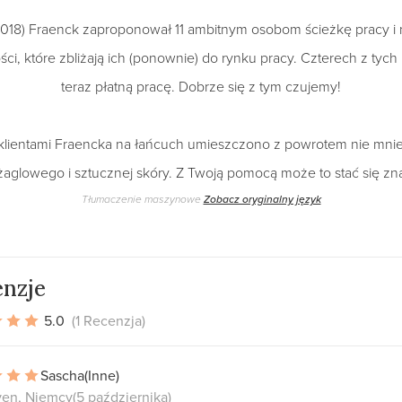
018) Fraenck zaproponował 11 ambitnym osobom ścieżkę pracy i na
i, które zbliżają ich (ponownie) do rynku pracy. Czterech z tych
teraz płatną pracę. Dobrze się z tym czujemy!
klientami Fraencka na łańcuch umieszczono z powrotem nie mnie
żaglowego i sztucznej skóry. Z Twoją pomocą może to stać się zna
Tłumaczenie maszynowe
Zobacz oryginalny język
nzje
5.0
(1 Recenzja)
Sascha
(Inne)
en, Niemcy
(5 października)