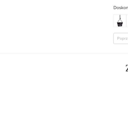
Doskon
Poprz