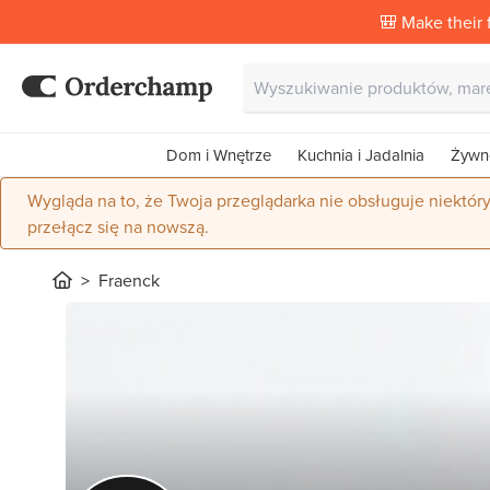
🎒 Make their f
Dom i Wnętrze
Kuchnia i Jadalnia
Żywn
Wygląda na to, że Twoja przeglądarka nie obsługuje niektór
przełącz się na nowszą.
Fraenck