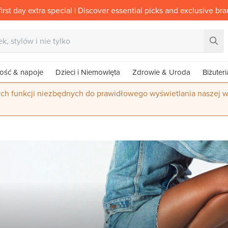
irst day extra special | Discover essential picks and exclusive br
ość & napoje
Dzieci i Niemowlęta
Zdrowie & Uroda
Biżuteri
ych funkcji niezbędnych do prawidłowego wyświetlania naszej w