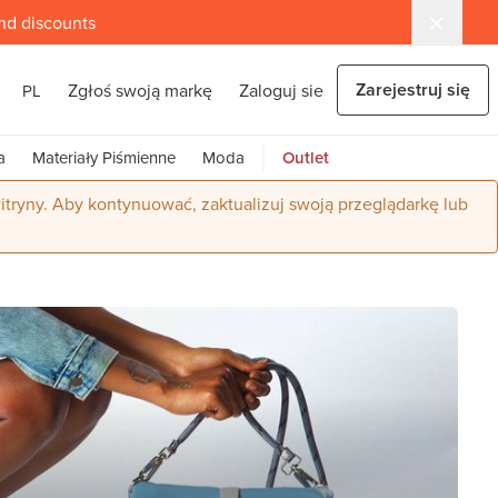
and discounts
Zarejestruj się
Zgłoś swoją markę
Zaloguj sie
PL
a
Materiały Piśmienne
Moda
Outlet
itryny. Aby kontynuować, zaktualizuj swoją przeglądarkę lub