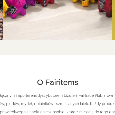
O Fairitems
yłącznym importerem/dystrybutorem biżuterii Fairtrade i/lub zrów
ów, pledów, mydeł, notatników i szmacianych lalek. Każdy produkt
prawiedliwego Handlu dajesz osobie, która z miłością do tego do