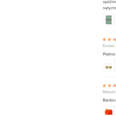
opóźni
natychm
Kessel-
Piękna 
Maastri
Bardzo