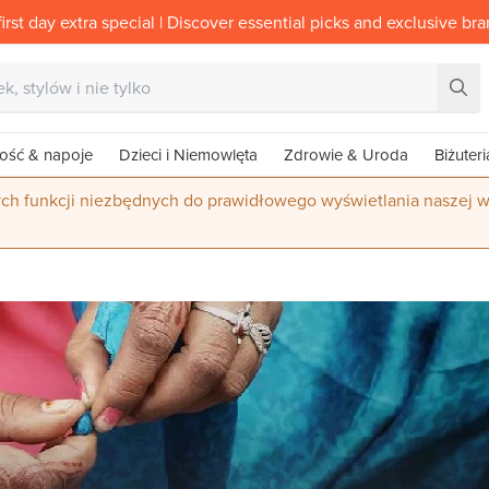
irst day extra special | Discover essential picks and exclusive br
ość & napoje
Dzieci i Niemowlęta
Zdrowie & Uroda
Biżuteri
ych funkcji niezbędnych do prawidłowego wyświetlania naszej w