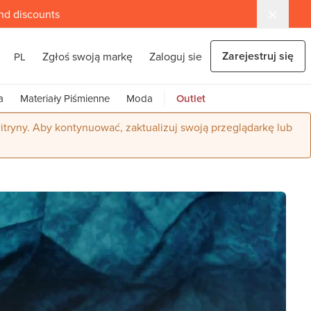
and discounts
Zarejestruj się
Zgłoś swoją markę
Zaloguj sie
PL
a
Materiały Piśmienne
Moda
Outlet
itryny. Aby kontynuować, zaktualizuj swoją przeglądarkę lub