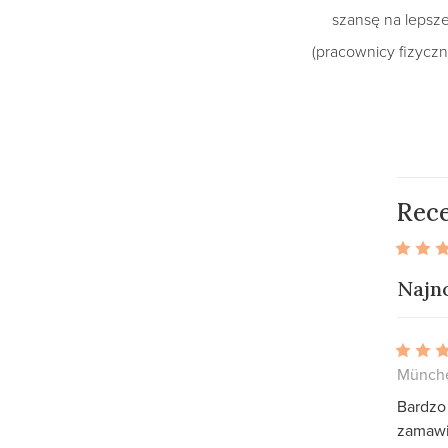
szansę na lepsz
(pracownicy fizyczn
Rece
Najn
Münche
Bardzo 
zamawi