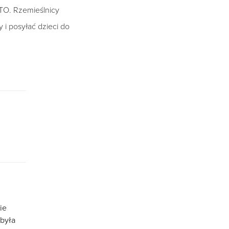
TO. Rzemieślnicy
 i posyłać dzieci do
ie
 była