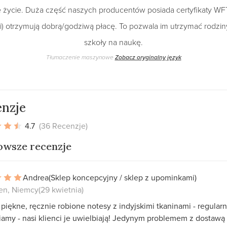
e życie. Duża część naszych producentów posiada certyfikaty WF
i) otrzymują dobrą/godziwą płacę. To pozwala im utrzymać rodziny
szkoły na naukę.
Tłumaczenie maszynowe
Zobacz oryginalny język
nzje
4.7
(36 Recenzje)
owsze recenzje
Andrea
(Sklep koncepcyjny / sklep z upominkami)
n, Niemcy
(29 kwietnia)
piękne, ręcznie robione notesy z indyjskimi tkaninami - regularn
amy - nasi klienci je uwielbiają! Jedynym problemem z dostawą