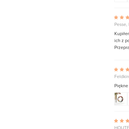
Pesse,
Kupiłem
ich z 
Przepr
Feldkir
Piękne 
HOUTEN