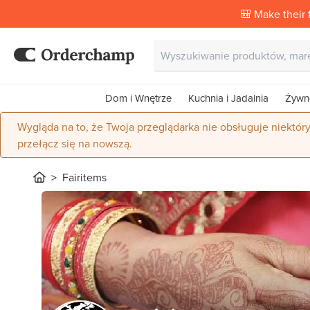
🎒 Make their f
Dom i Wnętrze
Kuchnia i Jadalnia
Żywn
Wygląda na to, że Twoja przeglądarka nie obsługuje niektór
przełącz się na nowszą.
Fairitems