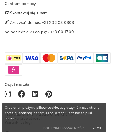
Centrum pomocy
Skontaktuj się z nami
Zadzwoń do nas:
+31 20 308 0808
od poniedziałku do piątku 10.00-17.00
Znajdź nas tutaj
Orderchamp używa plików cookie, aby uczynić naszą stronę
bardziej osobistą. Kontynuując, akceptujesz nasze pliki
Prawa autorskie © 2026 Orderchamp
Polityka prywatności
cookie.
Warunki usługi
POLITYKA PRYWATNOŚCI
OK