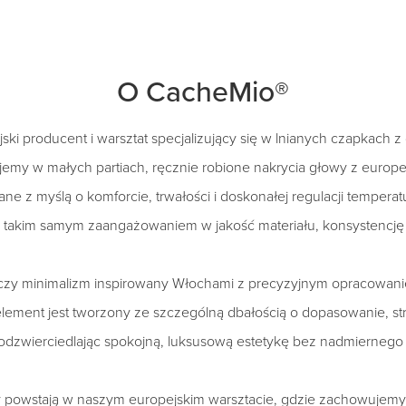
O CacheMio®
ki producent i warsztat specjalizujący się w lnianych czapkach z
emy w małych partiach, ręcznie robione nakrycia głowy z europej
ne z myślą o komforcie, trwałości i doskonałej regulacji temperatu
 takim samym zaangażowaniem w jakość materiału, konsystencję i
ączy minimalizm inspirowany Włochami z precyzyjnym opracowani
element jest tworzony ze szczególną dbałością o dopasowanie, stru
 odzwierciedlając spokojną, luksusową estetykę bez nadmiernego
 powstają w naszym europejskim warsztacie, gdzie zachowujemy