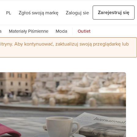
Zarejestruj się
Zgłoś swoją markę
Zaloguj sie
PL
a
Materiały Piśmienne
Moda
Outlet
itryny. Aby kontynuować, zaktualizuj swoją przeglądarkę lub