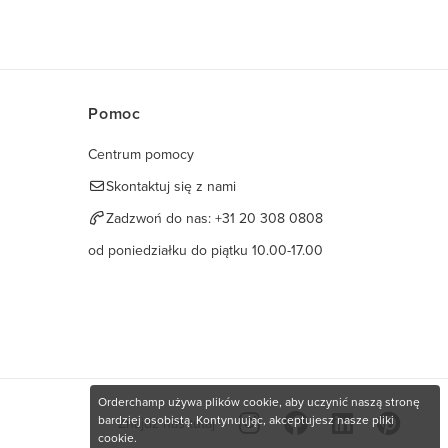
Pomoc
Centrum pomocy
Skontaktuj się z nami
Zadzwoń do nas:
+31 20 308 0808
od poniedziałku do piątku 10.00-17.00
Orderchamp używa plików cookie, aby uczynić naszą stronę
bardziej osobistą. Kontynuując, akceptujesz nasze pliki
Znajdź nas tutaj
cookie.