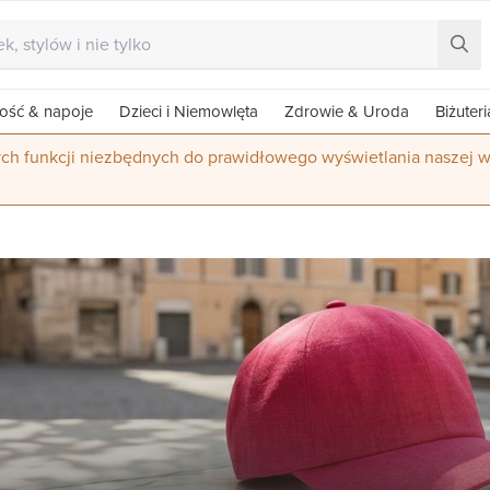
ość & napoje
Dzieci i Niemowlęta
Zdrowie & Uroda
Biżuteri
ych funkcji niezbędnych do prawidłowego wyświetlania naszej w