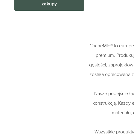
zakupy
CacheMio® to europejs
premium. Produkuj
gęstości, zaprojektowa
została opracowana z
Nasze podejście ł
konstrukcją. Każdy 
materiału,
Wszystkie produkty