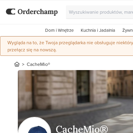
Dom i Wnętrze
Kuchnia i Jadalnia
Żywn
Wygląda na to, że Twoja przeglądarka nie obsługuje niektór
przełącz się na nowszą.
CacheMio®
CacheMio®