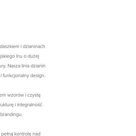
 daszkiem i dzianinach
skiego lnu o dużej
ry. Nasza linia dzianin
 funkcjonalny design.
em wzorów i czystą
kturę i integralność
 brandingu.
 pełną kontrolę nad