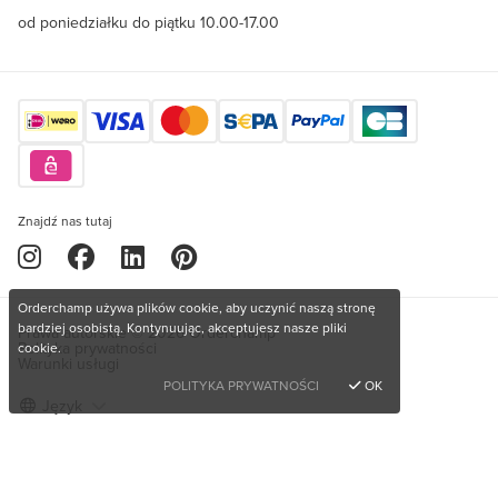
od poniedziałku do piątku 10.00-17.00
Znajdź nas tutaj
Orderchamp używa plików cookie, aby uczynić naszą stronę
bardziej osobistą. Kontynuując, akceptujesz nasze pliki
Prawa autorskie © 2026 Orderchamp
Polityka prywatności
cookie.
Warunki usługi
POLITYKA PRYWATNOŚCI
OK
Język