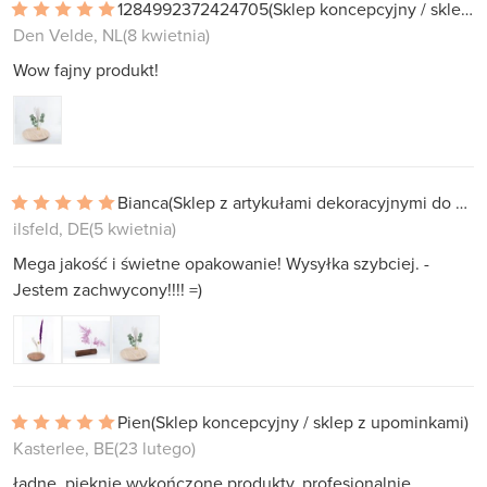
1284992372424705
(Sklep koncepcyjny / sklep z upominkami)
Den Velde, NL
(8 kwietnia)
Wow fajny produkt!
Bianca
(Sklep z artykułami dekoracyjnymi do domu)
ilsfeld, DE
(5 kwietnia)
Mega jakość i świetne opakowanie! Wysyłka szybciej. -
Jestem zachwycony!!!! =)
Pien
(Sklep koncepcyjny / sklep z upominkami)
Kasterlee, BE
(23 lutego)
ładne, pięknie wykończone produkty. profesjonalnie