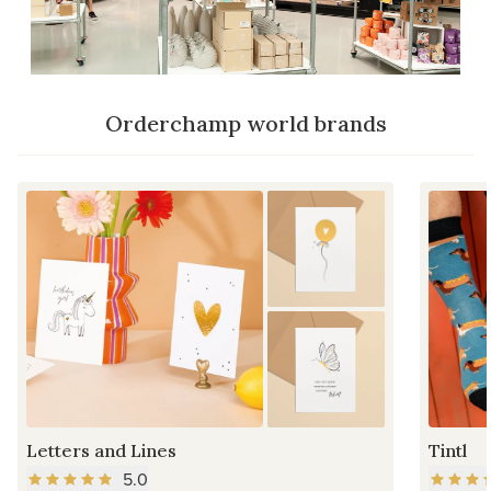
Orderchamp world brands
Letters and Lines
Tintl
5.0