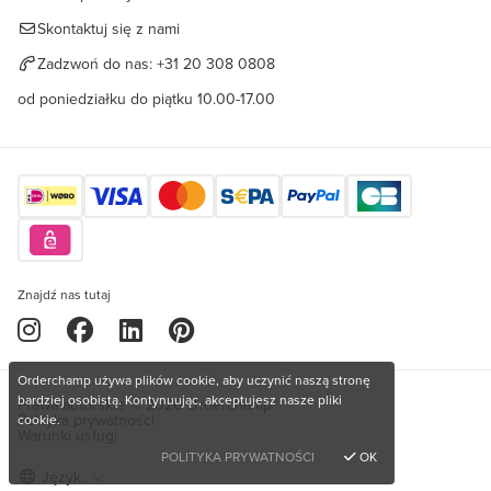
Skontaktuj się z nami
Zadzwoń do nas:
+31 20 308 0808
od poniedziałku do piątku 10.00-17.00
Znajdź nas tutaj
Orderchamp używa plików cookie, aby uczynić naszą stronę
bardziej osobistą. Kontynuując, akceptujesz nasze pliki
Prawa autorskie © 2026 Orderchamp
Polityka prywatności
cookie.
Warunki usługi
POLITYKA PRYWATNOŚCI
OK
Język