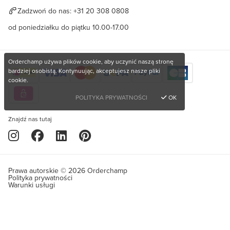
Zadzwoń do nas:
+31 20 308 0808
od poniedziałku do piątku 10.00-17.00
Orderchamp używa plików cookie, aby uczynić naszą stronę
bardziej osobistą. Kontynuując, akceptujesz nasze pliki
cookie.
POLITYKA PRYWATNOŚCI
OK
Znajdź nas tutaj
Prawa autorskie © 2026 Orderchamp
Polityka prywatności
Warunki usługi
Język
Chcesz kupić wyjątkowe produkty?
Zarejestruj się za darmo