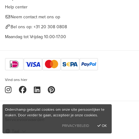
Help center
Neem contact met ons op
Bel ons op:
+31 20 308 0808
Maandag tot Vrijdag 10.00-17.00
Vind ons hier
Orderchamp gebruikt cookies om onze site persoonlijker te
Auteursrecht © 2026 Orderchamp
Privacybeleid
maken. Door verder te gaan, accepteer je onze cookies.
Servicevoorwaarden
PRIVACYBELEID
OK
Taal