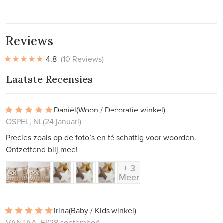
Reviews
4.8
(10 Reviews)
Laatste Recensies
Daniël
(Woon / Decoratie winkel)
OSPEL, NL
(24 januari)
Precies zoals op de foto’s en té schattig voor woorden.
Ontzettend blij mee!
+ 3
Meer
Irina
(Baby / Kids winkel)
VANTAA, FI
(28 september)