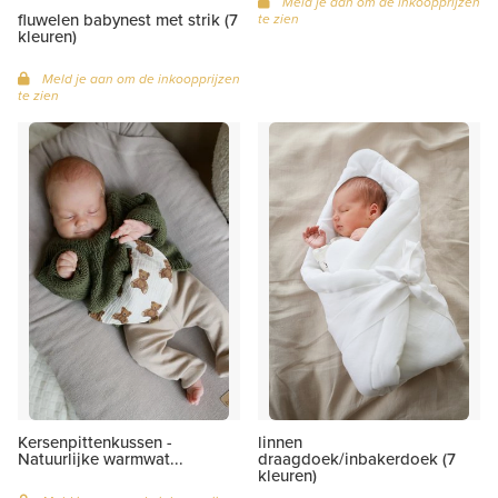
Meld je aan om de inkoopprijzen
fluwelen babynest met strik (7
te zien
kleuren)
Meld je aan om de inkoopprijzen
te zien
Kersenpittenkussen -
linnen
Natuurlijke warmwat...
draagdoek/inbakerdoek (7
kleuren)