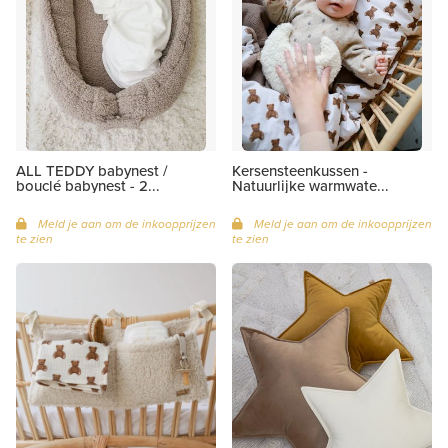
ALL TEDDY babynest /
Kersensteenkussen -
bouclé babynest - 2...
Natuurlijke warmwate...
Meld je aan om de inkoopprijzen
Meld je aan om de inkoopprijzen
te zien
te zien