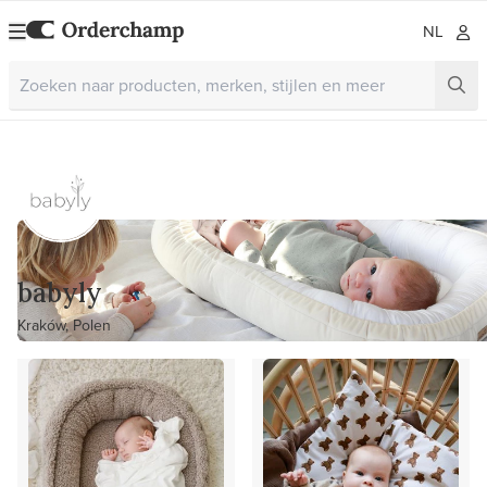
NL
babyly
Kraków, Polen