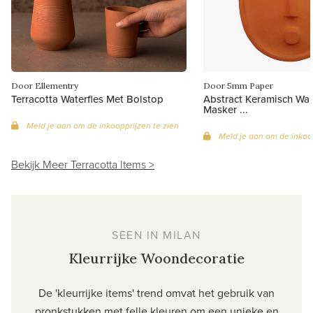
Door Ellementry
Door 5mm Paper
Terracotta Waterfles Met Bolstop
Abstract Keramisch Wa
Masker ...
Meld je aan om de inkoopprijzen te zien
Meld je aan om de inkoop
Bekijk Meer Terracotta Items >
SEEN IN MILAN
Kleurrijke Woondecoratie
De 'kleurrijke items' trend omvat het gebruik van
pronkstukken met felle kleuren om een unieke en