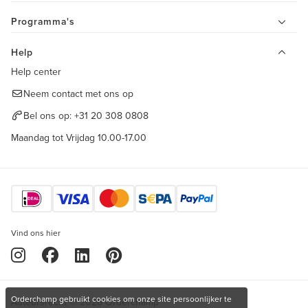
Programma's
Help
Help center
Neem contact met ons op
Bel ons op:
+31 20 308 0808
Maandag tot Vrijdag 10.00-17.00
Vind ons hier
Orderchamp gebruikt cookies om onze site persoonlijker te
Auteursrecht © 2026 Orderchamp